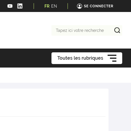
FR
EN
SE CONNECTER
Tapez
ici
votre
recherche
Toutes les rubriques