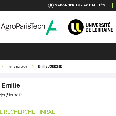
S'ABONNER AUX ACTUALITÉS
Emilie JOETZJER
Trombinoscope
R
Emilie
zjer@inrae.fr
E RECHERCHE - INRAE