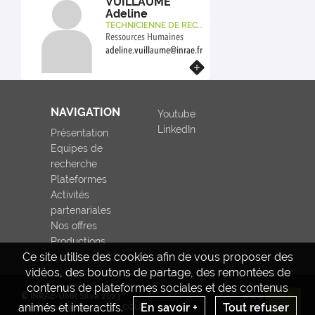
VUILLAUME
c
nos activités ne nuisent
Adeline
et
pas à la nature, -la RSE
TECHNICIENNE DE REC
c
(impact global de SILVA
HERCHE - INRAE
Ressources Humaines
o
sur la société et
adeline.vuillaume@inrae.fr
s
l’environnement) . Dans ce
En savoir plus
d
cadre j’interviens en
e
conseil/ soutien auprès
p
des agents des 3 tutelles.
NAVIGATION
Youtube
LinkedIn
Présentation
Equipes de
recherche
Plateformes
Activités
partenariales
Nos offres
Productions
Ce site utilise des cookies afin de vous proposer des
vidéos, des boutons de partage, des remontées de
contenus de plateformes sociales et des contenus
© INRAE-UMR Silva 2023
www.inrae.fr
animés et interactifs.
En savoir +
Tout refuser
Mentions légales
CGU