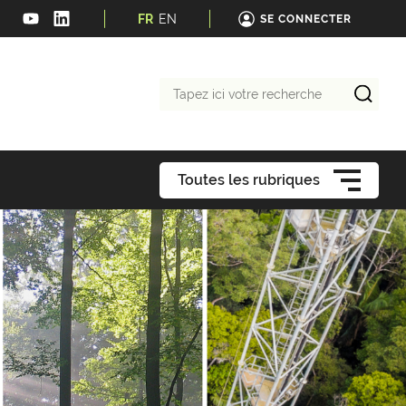
FR
EN
SE CONNECTER
Tapez
ici
votre
recherche
Toutes les rubriques