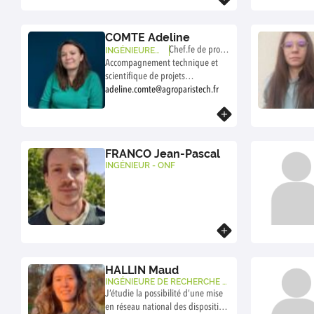
COMTE Adeline
Chef.fe de projet
INGÉNIEURE
D'ÉTUDE AGRO
Accompagnement technique et
animation Forest
PARISTECH
scientifique de projets
Inn Lab
d’innovations forestières.
adeline.comte@agroparistech.fr
Domaines de compétences : -
En savoir plus
Gestion de projets partenariaux -
Méthodologie living-lab
FRANCO Jean-Pascal
INGÉNIEUR - ONF
En savoir plus
HALLIN Maud
INGÉNIEURE DE RECHERCHE A
GROPARISTECH
J’étudie la possibilité d’une mise
en réseau national des dispositifs