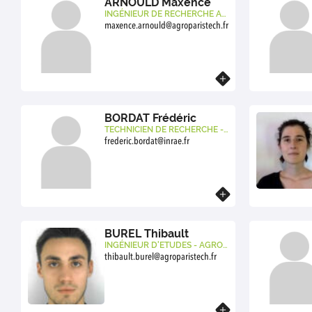
ARNOULD Maxence
INGÉNIEUR DE RECHERCHE AG
ROPARISTECH
maxence.arnould@agroparistech.fr
En savoir plus
BORDAT Frédéric
TECHNICIEN DE RECHERCHE - I
NRAE
frederic.bordat@inrae.fr
En savoir plus
BUREL Thibault
INGÉNIEUR D'ETUDES - AGROP
ARISTECH
thibault.burel@agroparistech.fr
En savoir plus